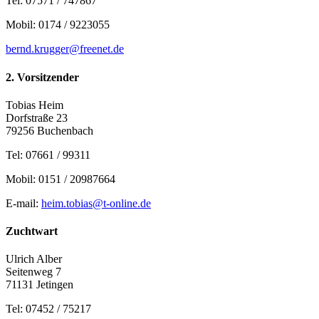
Tel: 07571 / 747867
Mobil: 0174 / 9223055
bernd.krugger@freenet.de
2. Vorsitzender
Tobias Heim
Dorfstraße 23
79256 Buchenbach
Tel: 07661 / 99311
Mobil: 0151 / 20987664
E-mail:
heim.tobias@t-online.de
Zuchtwart
Ulrich Alber
Seitenweg 7
71131 Jetingen
Tel: 07452 / 75217