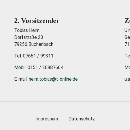
2. Vorsitzender
Z
Tobias Heim
Ul
Dorfstraße 23
Se
79256 Buchenbach
71
Tel: 07661 / 99311
Te
Mobil: 0151 / 20987664
Mo
E-mail:
heim.tobias@t-online.de
u.
Impressum
Datenschutz