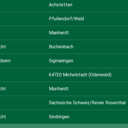
Achstetten
Pfullendorf/Wald
Mainhardt
cht
Buchenbach
öbern
Sigmaringen
64720 Michelstadt (Odenwald)
cht
Murrhardt
Sächsische Schweiz/Revier Rosenthal
cht
Sindringen