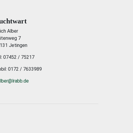
uchtwart
rich Alber
itenweg 7
131 Jetingen
l: 07452 / 75217
bil: 0172 / 7633989
alber@lrabb.de