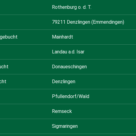
Rothenburg o. d. T.
79211 Denzlingen (Emmendingen)
sgebucht
Mainhardt
Landau a.d. Isar
ucht
Donaueschingen
cht
Denzlingen
Pfullendorf/Wald
Remseck
Sigmaringen