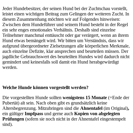
Jeder Hundebesitzer, der seinen Hund bei der Zuchtschau vorstellt,
leistet einen wichtigen Beitrag zum Gelingen der weiteren Zucht. In
diesem Zusammenhang möchten wir auf Folgendes hinweisen:
Zwischen dem Hundeführer und seinem Hund besteht in der Regel
ein sehr enges emotionales Verhältnis. Deshalb sind einzelne
Teilnehmer manchmal enttäuscht oder gar verärgert, wenn an ihrem
Hund etwas bemängelt wird. Wir bitten um Verständnis, dass wir
aufgrund übergeordneter Zielsetzungen alle körperlichen Merkmale,
auch einzelne Defizite, klar ansprechen und beurteilen müssen. Der
jagdliche Gebrauchswert des beurteilten Hundes wird dadurch nicht
gemindert und keinesfalls soll damit ein Hund herabgewürdigt
werden.
Welche Hunde können vorgestellt werden?
Die vorgestellten Hunde sollten
wenigstens 15 Monate
(=Ende der
Pubertät) alt sein. Nach oben gibt es grundsätzlich keine
Altersbegrenzung. Mitzubringen sind die
Ahnentafel
(im Original)
,
ein gültiger
Impfpass
und gerne auch
Kopien von abgelegten
Prüfungen
(sofern sie noch nicht in der Ahnentafel eingestempelt
sind).