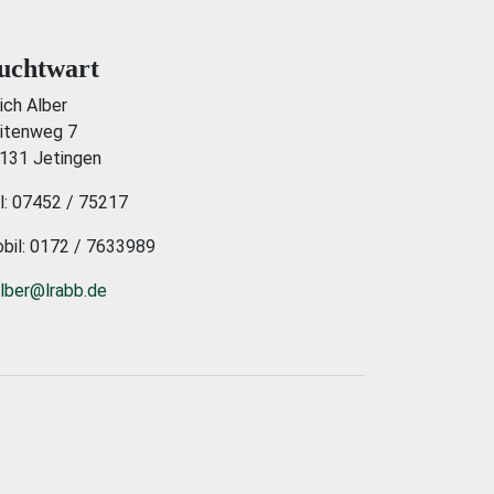
uchtwart
rich Alber
itenweg 7
131 Jetingen
l: 07452 / 75217
bil: 0172 / 7633989
alber@lrabb.de