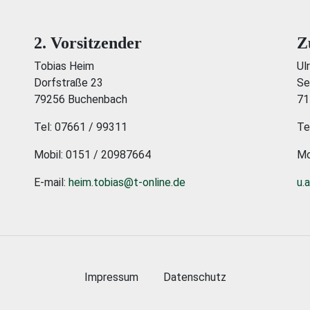
2. Vorsitzender
Z
Tobias Heim
Ul
Dorfstraße 23
Se
79256 Buchenbach
71
Tel: 07661 / 99311
Te
Mobil: 0151 / 20987664
Mo
E-mail:
heim.tobias@t-online.de
u.
Impressum
Datenschutz